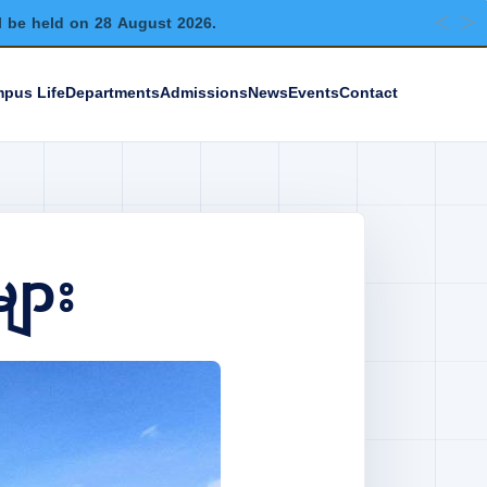
l be held on 28 August 2026.
pus Life
Departments
Admissions
News
Events
Contact
များ