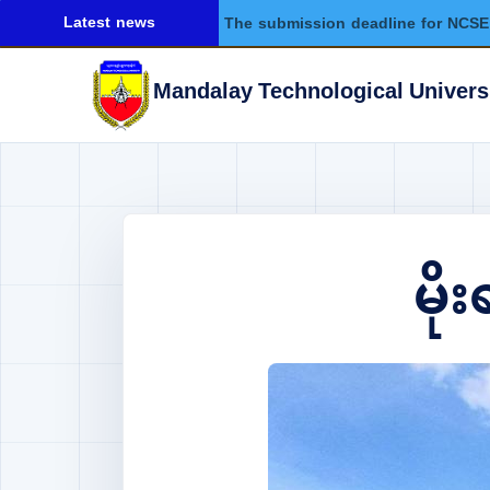
Latest news
The submission deadline for NCSE 
Mandalay Technological Univers
မို