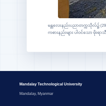
မန္တလေးနည်းပညာတက္ကသိုလ်၌ (29.6
ကစားနည်းများ ပါဝင်သော မိုးရာသီ
Mandalay Technological University
Mandalay, Myanmar